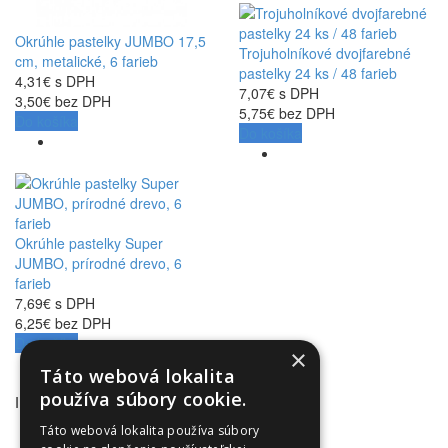
Okrúhle pastelky JUMBO 17,5
Trojuholníkové dvojfarebné
cm, metalické, 6 farieb
pastelky 24 ks / 48 farieb
4,31€ s DPH
7,07€ s DPH
3,50€ bez DPH
5,75€ bez DPH
Do košíka
Do košíka
Okrúhle pastelky Super
JUMBO, prírodné drevo, 6
farieb
7,69€ s DPH
6,25€ bez DPH
Do košíka
×
Táto webová lokalita
používa súbory cookie.
INFORMÁCIE
Obchodné podmienky
Táto webová lokalita používa súbory