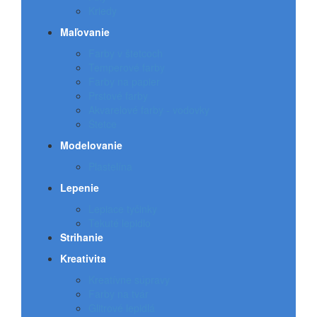
Kriedy
Maľovanie
Farby v štetcoch
Temperové farby
Farby na papier
Prstové farby
Akvarelové farby - vodovky
Štetce
Modelovanie
Plastelína
Lepenie
Lepiace tyčinky
Tekuté lepidlo
Strihanie
Kreativita
Kreatívne súpravy
Farby na tvár
Glitrové lepidlá