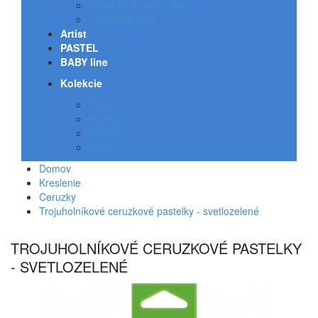
Farby na farebné sklo
Umelecké fixky
Artist
PASTEL
BABY line
Kolekcie
Dreams
Football
Wildkid
Stitch
Domov
Kreslenie
Ceruzky
Trojuholníkové ceruzkové pastelky - svetlozelené
TROJUHOLNÍKOVÉ CERUZKOVÉ PASTELKY
- SVETLOZELENÉ