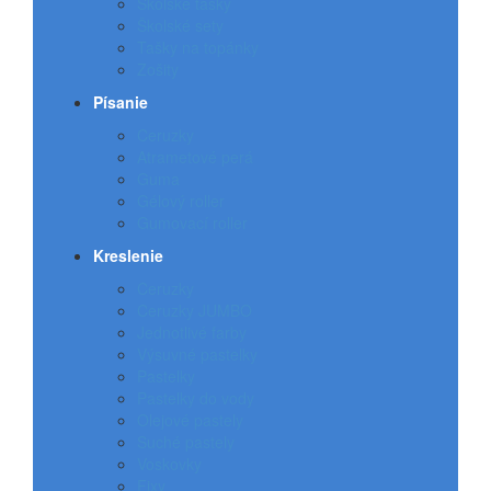
Školské tašky
Školské sety
Tašky na topánky
Zošity
Písanie
Ceruzky
Atrametové perá
Guma
Gélový roller
Gumovací roller
Kreslenie
Ceruzky
Ceruzky JUMBO
Jednotlivé farby
Výsuvné pastelky
Pastelky
Pastelky do vody
Olejové pastely
Suché pastely
Voskovky
Fixy