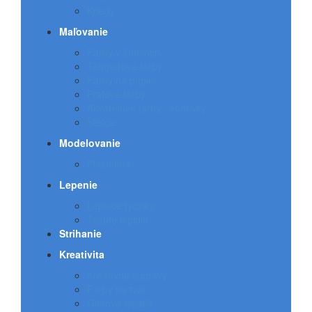
Kriedy
Maľovanie
Farby v štetcoch
Temperové farby
Farby na papier
Prstové farby
Akvarelové farby - vodovky
Štetce
Modelovanie
Plastelína
Lepenie
Lepiace tyčinky
Tekuté lepidlo
Strihanie
Kreativita
Kreatívne súpravy
Farby na tvár
Glitrové lepidlá