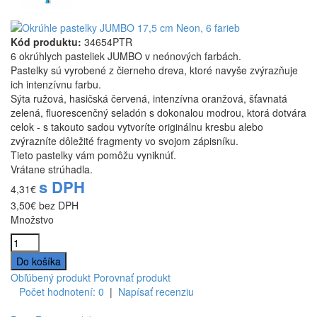
Kód produktu:
34654PTR
6 okrúhlych pasteliek JUMBO v neónových farbách.
Pastelky sú vyrobené z čierneho dreva, ktoré navyše zvýrazňuje
ich intenzívnu farbu.
Sýta ružová, hasičská červená, intenzívna oranžová, šťavnatá
zelená, fluorescenčný seladón s dokonalou modrou, ktorá dotvára
celok - s takouto sadou vytvoríte originálnu kresbu alebo
zvýrazníte dôležité fragmenty vo svojom zápisníku.
Tieto pastelky vám pomôžu vyniknúť.
Vrátane strúhadla.
s DPH
4,31€
3,50€
bez DPH
Množstvo
Obľúbený produkt
Porovnať produkt
Počet hodnotení: 0
|
Napísať recenziu