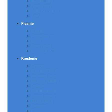
Školské tašky
Školské sety
Tašky na topánky
Zošity
Písanie
Ceruzky
Atrametové perá
Guma
Gélový roller
Gumovací roller
Kreslenie
Ceruzky
Ceruzky JUMBO
Jednotlivé farby
Výsuvné pastelky
Pastelky
Pastelky do vody
Olejové pastely
Suché pastely
Voskovky
Fixy