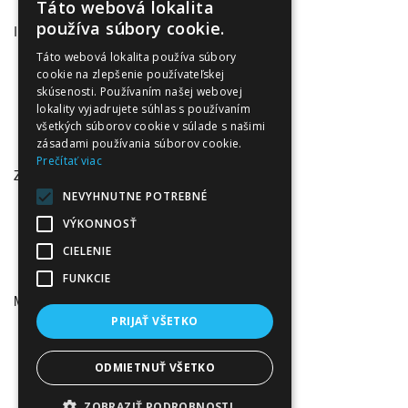
Táto webová lokalita
používa súbory cookie.
INFORMÁCIE
Obchodné podmienky
Táto webová lokalita používa súbory
Odstúpenie od zmluvy
cookie na zlepšenie používateľskej
skúsenosti. Používaním našej webovej
Reklamačný poriadok
lokality vyjadrujete súhlas s používaním
Doprava a platba
všetkých súborov cookie v súlade s našimi
Ochrana osobných údajov
zásadami používania súborov cookie.
Ochrana osobných údajov - newsletter
Prečítať viac
ZÁKAZNÍCKY SERVIS
NEVYHNUTNE POTREBNÉ
Kontaktujte nás
Reklamácie
VÝKONNOSŤ
Mapa stránok
CIELENIE
Darčekové poukážky
Akciový tovar
FUNKCIE
MÔJ ÚČET
PRIJAŤ VŠETKO
Môj účet
História objednávok
Obľúbené produkty
ODMIETNUŤ VŠETKO
Novinky
Partnerský program
ZOBRAZIŤ PODROBNOSTI