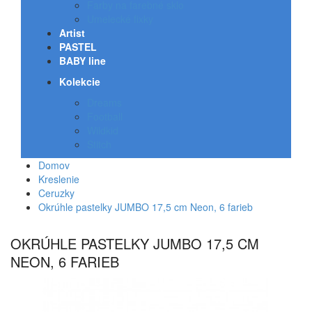
Farby na farebné sklo
Umelecké fixky
Artist
PASTEL
BABY line
Kolekcie
Dreams
Football
Wildkid
Stitch
Domov
Kreslenie
Ceruzky
Okrúhle pastelky JUMBO 17,5 cm Neon, 6 farieb
OKRÚHLE PASTELKY JUMBO 17,5 CM
NEON, 6 FARIEB