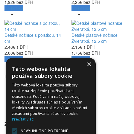
1,92€ bez DPH
2,25€ bez DPH
Do košíka
Do košíka
Detské nožnice s poistkou, 14
Detské plastové nožnice
cm
Zvieratká, 12,5 cm
2,46€ s DPH
2,15€ s DPH
2,00€ bez DPH
1,75€ bez DPH
Do košíka
Do košíka
×
Táto webová lokalita
používa súbory cookie.
INFORMÁCIE
Obchodné podmienky
Táto webová lokalita používa súbory
Odstúpenie od zmluvy
cookie na zlepšenie používateľskej
skúsenosti. Používaním našej webovej
Reklamačný poriadok
lokality vyjadrujete súhlas s používaním
Doprava a platba
všetkých súborov cookie v súlade s našimi
Ochrana osobných údajov
zásadami používania súborov cookie.
Ochrana osobných údajov - newsletter
Prečítať viac
ZÁKAZNÍCKY SERVIS
NEVYHNUTNE POTREBNÉ
Kontaktujte nás