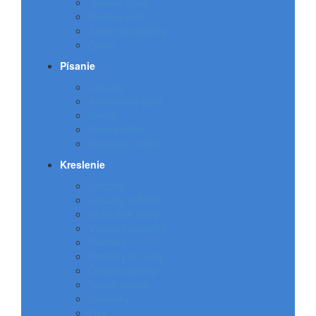
Školské tašky
Školské sety
Tašky na topánky
Zošity
Písanie
Ceruzky
Atrametové perá
Guma
Gélový roller
Gumovací roller
Kreslenie
Ceruzky
Ceruzky JUMBO
Jednotlivé farby
Výsuvné pastelky
Pastelky
Pastelky do vody
Olejové pastely
Suché pastely
Voskovky
Fixy