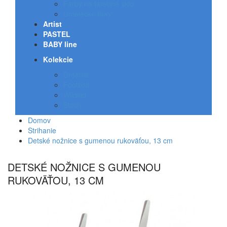
Farby na farebné sklo
Umelecké fixky
Artist
PASTEL
BABY line
Kolekcie
Dreams
Football
Wildkid
Stitch
Domov
Strihanie
Detské nožnice s gumenou rukoväťou, 13 cm
DETSKÉ NOŽNICE S GUMENOU
RUKOVÄŤOU, 13 CM