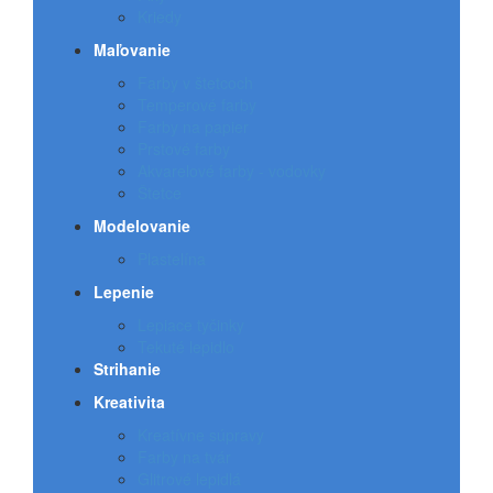
Kriedy
Maľovanie
Farby v štetcoch
Temperové farby
Farby na papier
Prstové farby
Akvarelové farby - vodovky
Štetce
Modelovanie
Plastelína
Lepenie
Lepiace tyčinky
Tekuté lepidlo
Strihanie
Kreativita
Kreatívne súpravy
Farby na tvár
Glitrové lepidlá