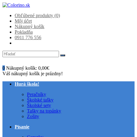
Obľúbené produkty (0)
Môj účet
Nákupný košík
Pokladňa
0911 776 556
0
Nákupný košík:
0,00€
Váš nákupný košík je prázdny!
Hurá škola!
Peračníky
Školské tašky
Školské sety
Tašky na topánky
Zošity
Písanie