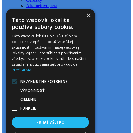
Ceruzky
Atrametové perá
Guma
×
Gélový roller
Táto webová lokalita
Gumovací roller
používa súbory cookie.
Kreslenie
Táto webová lokalita používa súbory
cookie na zlepšenie používateľskej
Ceruzky
Ceruzky JUMBO
skúsenosti. Používaním našej webovej
Jednotlivé farby
lokality vyjadrujete súhlas s používaním
Výsuvné pastelky
všetkých súborov cookie v súlade s našimi
Pastelky
zásadami používania súborov cookie.
Pastelky do vody
Prečítať viac
Olejové pastely
Suché pastely
NEVYHNUTNE POTREBNÉ
Voskovky
Fixy
VÝKONNOSŤ
Kriedy
CIELENIE
Maľovanie
FUNKCIE
Farby v štetcoch
Temperové farby
PRIJAŤ VŠETKO
Farby na papier
Prstové farby