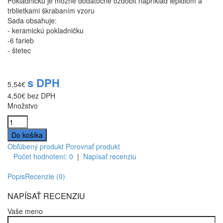
Pokladničku je možné dodatočne ozdobiť napríklad lepidlom a
trblietkami škrabaním vzoru
Sada obsahuje:
- keramickú pokladničku
-6 farieb
- štetec
s DPH
5,54€
4,50€
bez DPH
Množstvo
Obľúbený produkt
Porovnať produkt
Počet hodnotení: 0
|
Napísať recenziu
Popis
Recenzie (0)
NAPÍSAŤ RECENZIU
Vaše meno