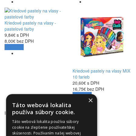
Kriedové pastely na vlasy -
pastelové farby
9,84€ s DPH
8,00€ bez DPH
Do košíka
Kriedové pastely na vlasy MIX
10 farieb
20,60€ s DPH
16,75€ bez DPH
Do košíka
×
Táto webová lokalita
používa súbory cookie.
INFORMÁCIE
Obchodné podmienky
Táto webová lokalita používa súbory
cookie na zlepšenie používateľskej
Odstúpenie od zmluvy
skúsenosti. Používaním našej webovej
Reklamačný poriadok