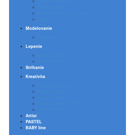
Farby na papier
Prstové farby
Akvarelové farby - vodovky
Štetce
Modelovanie
Plastelína
Lepenie
Lepiace tyčinky
Tekuté lepidlo
Strihanie
Kreativita
Kreatívne súpravy
Farby na tvár
Glitrové lepidlá
Farby na farebné sklo
Umelecké fixky
Artist
PASTEL
BABY line