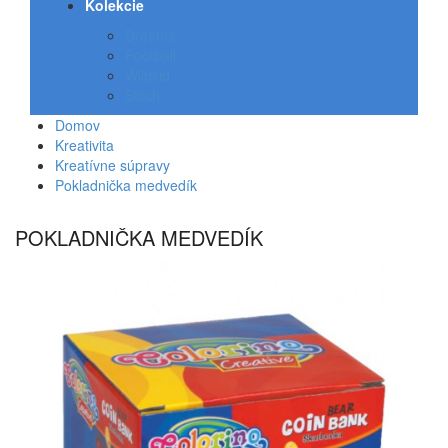
Kolekcie
Dreams
Football
Wildkid
Stitch
Domov
Kreativita
Kreatívne súpravy
Pokladnička medvedík
POKLADNIČKA MEDVEDÍK