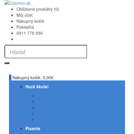
Obľúbené produkty (0)
Môj účet
Nákupný košík
Pokladňa
0911 776 556
0
Nákupný košík:
0,00€
Hurá škola!
Peračníky
Školské tašky
Školské sety
Tašky na topánky
Zošity
Písanie