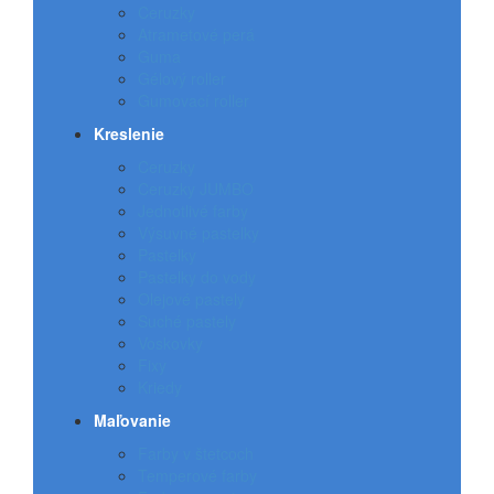
Ceruzky
Atrametové perá
Guma
Gélový roller
Gumovací roller
Kreslenie
Ceruzky
Ceruzky JUMBO
Jednotlivé farby
Výsuvné pastelky
Pastelky
Pastelky do vody
Olejové pastely
Suché pastely
Voskovky
Fixy
Kriedy
Maľovanie
Farby v štetcoch
Temperové farby