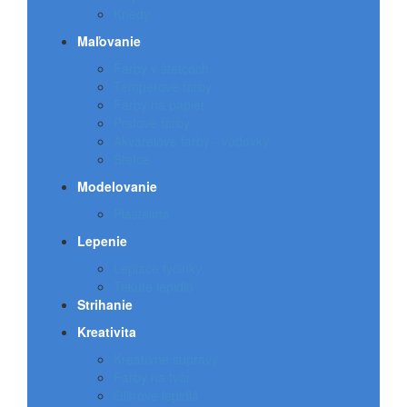
Kriedy
Maľovanie
Farby v štetcoch
Temperové farby
Farby na papier
Prstové farby
Akvarelové farby - vodovky
Štetce
Modelovanie
Plastelína
Lepenie
Lepiace tyčinky
Tekuté lepidlo
Strihanie
Kreativita
Kreatívne súpravy
Farby na tvár
Glitrové lepidlá