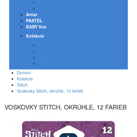
Farby na farebné sklo
Umelecké fixky
Artist
PASTEL
BABY line
Kolekcie
Dreams
Football
Wildkid
Stitch
Domov
Kolekcie
Stitch
Voskovky Stitch, okrúhle, 12 farieb
VOSKOVKY STITCH, OKRÚHLE, 12 FARIEB