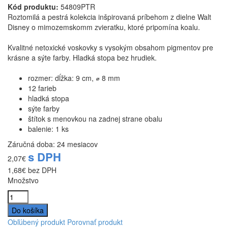
Kód produktu:
54809PTR
Roztomilá a pestrá kolekcia inšpirovaná príbehom z dielne Walt
Disney o mimozemskomm zvieratku, ktoré pripomína koalu.
Kvalitné netoxické voskovky s vysokým obsahom pigmentov pre
krásne a sýte farby. Hladká stopa bez hrudiek.
rozmer: dĺžka: 9 cm, ⌀ 8 mm
12 farieb
hladká stopa
sýte farby
štítok s menovkou na zadnej strane obalu
balenie: 1 ks
Záručná doba: 24 mesiacov
s DPH
2,07€
1,68€
bez DPH
Množstvo
Obľúbený produkt
Porovnať produkt