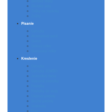
Školské tašky
Školské sety
Tašky na topánky
Zošity
Písanie
Ceruzky
Atrametové perá
Guma
Gélový roller
Gumovací roller
Kreslenie
Ceruzky
Ceruzky JUMBO
Jednotlivé farby
Výsuvné pastelky
Pastelky
Pastelky do vody
Olejové pastely
Suché pastely
Voskovky
Fixy