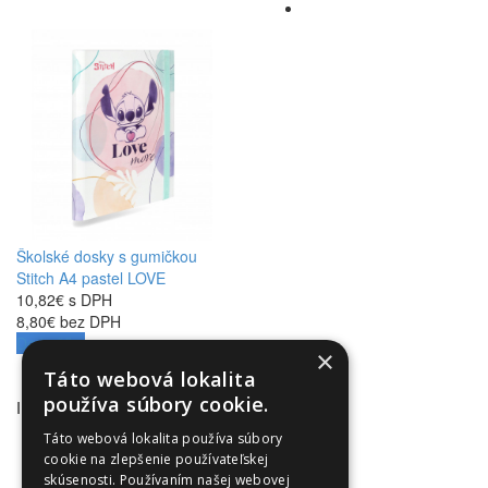
Školské dosky s gumičkou
Stitch A4 pastel LOVE
10,82€ s DPH
8,80€ bez DPH
Do košíka
×
Táto webová lokalita
používa súbory cookie.
INFORMÁCIE
Obchodné podmienky
Táto webová lokalita používa súbory
Odstúpenie od zmluvy
cookie na zlepšenie používateľskej
skúsenosti. Používaním našej webovej
Reklamačný poriadok