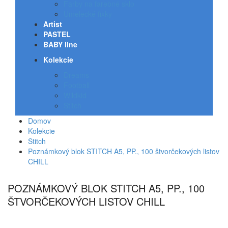
Farby na farebné sklo
Umelecké fixky
Artist
PASTEL
BABY line
Kolekcie
Dreams
Football
Wildkid
Stitch
Domov
Kolekcie
Stitch
Poznámkový blok STITCH A5, PP., 100 štvorčekových listov
CHILL
POZNÁMKOVÝ BLOK STITCH A5, PP., 100
ŠTVORČEKOVÝCH LISTOV CHILL