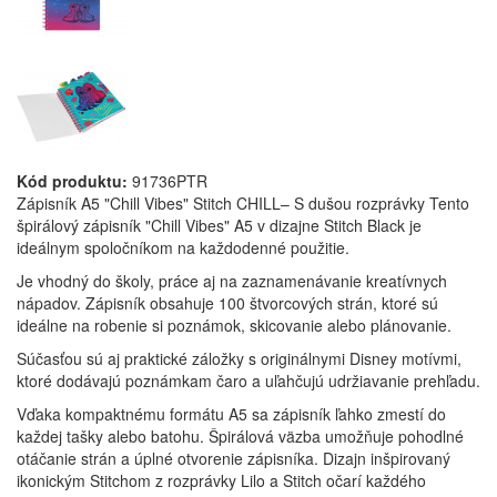
Kód produktu:
91736PTR
Zápisník A5 "Chill Vibes" Stitch CHILL– S dušou rozprávky Tento
špirálový zápisník "Chill Vibes" A5 v dizajne Stitch Black je
ideálnym spoločníkom na každodenné použitie.
Je vhodný do školy, práce aj na zaznamenávanie kreatívnych
nápadov. Zápisník obsahuje 100 štvorcových strán, ktoré sú
ideálne na robenie si poznámok, skicovanie alebo plánovanie.
Súčasťou sú aj praktické záložky s originálnymi Disney motívmi,
ktoré dodávajú poznámkam čaro a uľahčujú udržiavanie prehľadu.
Vďaka kompaktnému formátu A5 sa zápisník ľahko zmestí do
každej tašky alebo batohu. Špirálová väzba umožňuje pohodlné
otáčanie strán a úplné otvorenie zápisníka. Dizajn inšpirovaný
ikonickým Stitchom z rozprávky Lilo a Stitch očarí každého