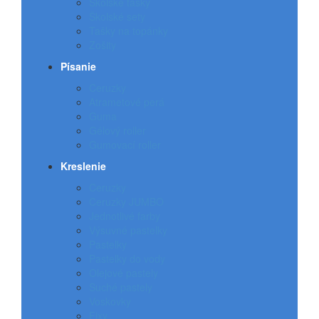
Školské tašky
Školské sety
Tašky na topánky
Zošity
Písanie
Ceruzky
Atrametové perá
Guma
Gélový roller
Gumovací roller
Kreslenie
Ceruzky
Ceruzky JUMBO
Jednotlivé farby
Výsuvné pastelky
Pastelky
Pastelky do vody
Olejové pastely
Suché pastely
Voskovky
Fixy