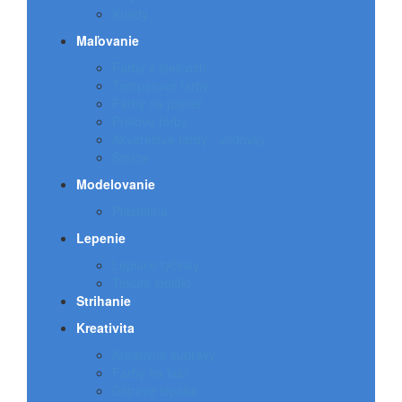
Kriedy
Maľovanie
Farby v štetcoch
Temperové farby
Farby na papier
Prstové farby
Akvarelové farby - vodovky
Štetce
Modelovanie
Plastelína
Lepenie
Lepiace tyčinky
Tekuté lepidlo
Strihanie
Kreativita
Kreatívne súpravy
Farby na tvár
Glitrové lepidlá