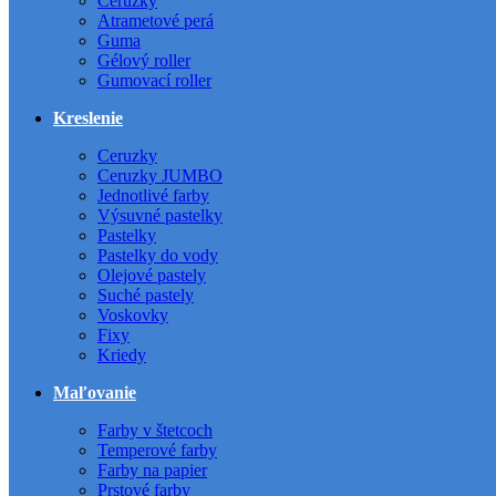
Ceruzky
Atrametové perá
Guma
Gélový roller
Gumovací roller
Kreslenie
Ceruzky
Ceruzky JUMBO
Jednotlivé farby
Výsuvné pastelky
Pastelky
Pastelky do vody
Olejové pastely
Suché pastely
Voskovky
Fixy
Kriedy
Maľovanie
Farby v štetcoch
Temperové farby
Farby na papier
Prstové farby