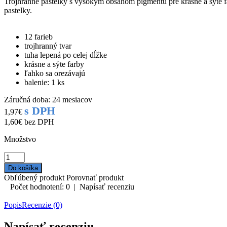
Trojhranné pastelky s vysokým obsahom pigmentu pre krásne a sýte f
pastelky.
12 farieb
trojhranný tvar
tuha lepená po celej dĺžke
krásne a sýte farby
ľahko sa orezávajú
balenie: 1 ks
Záručná doba: 24 mesiacov
s DPH
1,97€
1,60€
bez DPH
Množstvo
Obľúbený produkt
Porovnať produkt
Počet hodnotení: 0
|
Napísať recenziu
Popis
Recenzie (0)
Napísať recenziu