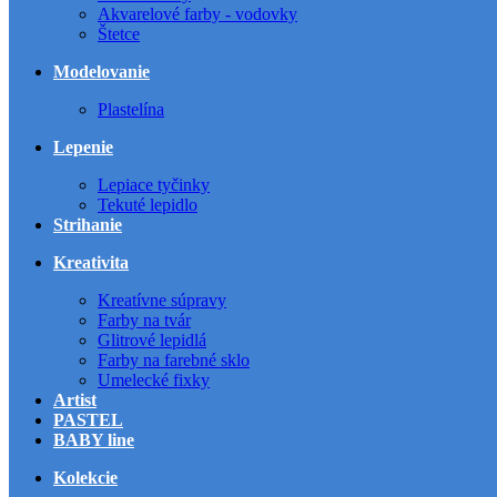
Akvarelové farby - vodovky
Štetce
Modelovanie
Plastelína
Lepenie
Lepiace tyčinky
Tekuté lepidlo
Strihanie
Kreativita
Kreatívne súpravy
Farby na tvár
Glitrové lepidlá
Farby na farebné sklo
Umelecké fixky
Artist
PASTEL
BABY line
Kolekcie