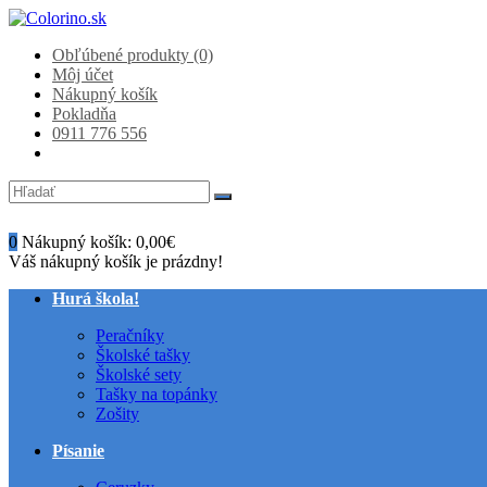
Obľúbené produkty (0)
Môj účet
Nákupný košík
Pokladňa
0911 776 556
0
Nákupný košík:
0,00€
Váš nákupný košík je prázdny!
Hurá škola!
Peračníky
Školské tašky
Školské sety
Tašky na topánky
Zošity
Písanie