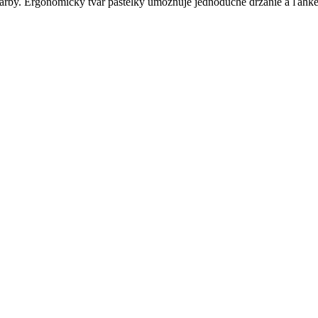
arby. Ergonomický tvar pastelky umožňuje jednoduché držanie a ľahké