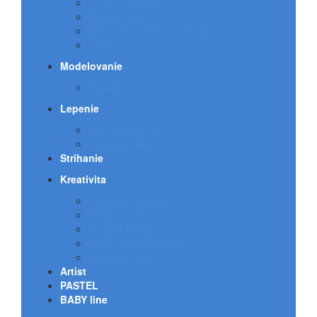
Farby na papier
Prstové farby
Akvarelové farby - vodovky
Štetce
Modelovanie
Plastelína
Lepenie
Lepiace tyčinky
Tekuté lepidlo
Strihanie
Kreativita
Kreatívne súpravy
Farby na tvár
Glitrové lepidlá
Farby na farebné sklo
Umelecké fixky
Artist
PASTEL
BABY line