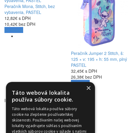
Peračník Mona, Stitch, bez
vybavenia, PASTEL
12,82€ s DPH
10,42€ bez DPH
Do košíka
Peračník Jumper 2 Stitch, š:
125 × v: 195 × h: 55 mm, plný
PASTEL
32,45€ s DPH
26,38€ bez DPH
Do košíka
×
Táto webová lokalita
používa súbory cookie.
INFORMÁCIE
Obchodné podmienky
Táto webová lokalita používa súbory
cookie na zlepšenie používateľskej
Odstúpenie od zmluvy
skúsenosti. Používaním našej webovej
Reklamačný poriadok
lokality vyjadrujete súhlas s používaním
Doprava a platba
všetkých súborov cookie v súlade s našimi
Ochrana osobných údajov