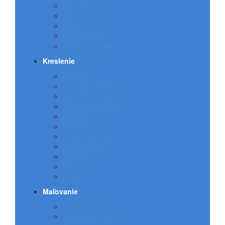
Ceruzky
Atrametové perá
Guma
Gélový roller
Gumovací roller
Kreslenie
Ceruzky
Ceruzky JUMBO
Jednotlivé farby
Výsuvné pastelky
Pastelky
Pastelky do vody
Olejové pastely
Suché pastely
Voskovky
Fixy
Kriedy
Maľovanie
Farby v štetcoch
Temperové farby