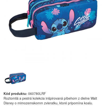
Kód produktu:
060780LRF
Roztomilá a pestrá kolekcia inšpirovaná píbehom z dielne Walt
Disney o mimozemskomm zvieratku, ktoré pripomína koalu.