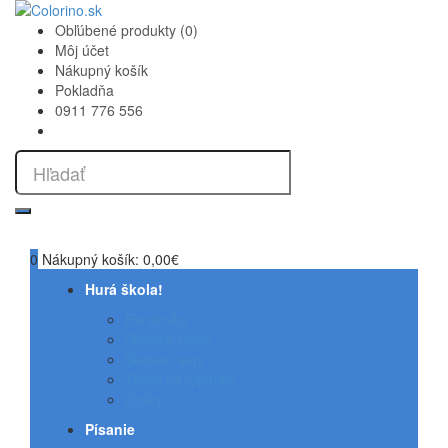
Obľúbené produkty (0)
Môj účet
Nákupný košík
Pokladňa
0911 776 556
0
Nákupný košík:
0,00€
Hurá škola!
Peračníky
Školské tašky
Školské sety
Tašky na topánky
Zošity
Písanie