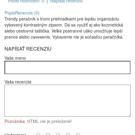
Počet hodnotení: 0
|
Napísať recenziu
Popis
Recenzie (0)
Trendy peračník s tromi priehradkami pre lepšiu organizáciu
vybavený kontrastným zipsom. Dá sa využiť aj ako kozmetická
alebo cestovná taštička. Veľké postranné uško umožňuje lepší
prenos alebo zavesenie. Vybavenie nie je súčasťou peračníka.
NAPÍSAŤ RECENZIU
Vaše meno
Vaša recenzia
Poznámka:
HTML nie je preložené!