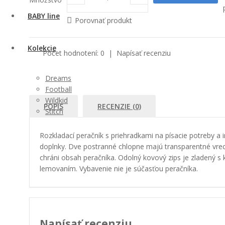
BABY line
Porovnať produkt
Kolekcie
Počet hodnotení: 0
|
Napísať recenziu
Dreams
Football
Wildkid
POPIS
RECENZIE (0)
Stitch
Rozkladací peračník s priehradkami na písacie potreby a 
doplnky. Dve postranné chlopne majú transparentné vrec
chráni obsah peračníka. Odolný kovový zips je zladený s
lemovaním. Vybavenie nie je súčasťou peračníka.
Napísať recenziu