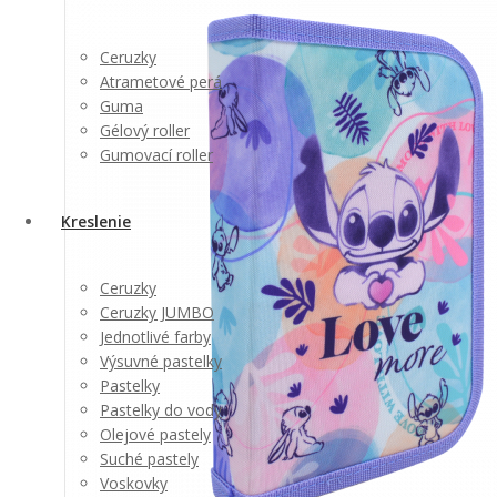
Ceruzky
Atrametové perá
Guma
Gélový roller
Gumovací roller
Kreslenie
Ceruzky
Ceruzky JUMBO
Jednotlivé farby
Výsuvné pastelky
Pastelky
Pastelky do vody
Olejové pastely
Suché pastely
Voskovky