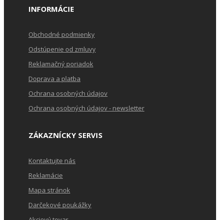
INFORMÁCIE
Obchodné podmienky
Odstúpenie od zmluvy
Reklamačný poriadok
Doprava a platba
Ochrana osobných údajov
Ochrana osobných údajov - newsletter
ZÁKAZNÍCKY SERVIS
Kontaktujte nás
Reklamácie
Mapa stránok
Darčekové poukážky
Akciový tovar