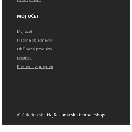
MÔJ ÚČET
Môj účet
História objednávok
Obľúbené produkty
Novinky
Partnerský program
© Colorino.sk •
NajReklama.sk - tvorba eshopu