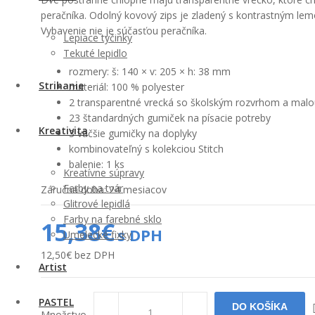
peračníka. Odolný kovový zips je zladený s kontrastným le
Vybavenie nie je súčasťou peračníka.
Lepiace tyčinky
Tekuté lepidlo
rozmery: š: 140 × v: 205 × h: 38 mm
Strihanie
materiál: 100 % polyester
2 transparentné vrecká so školským rozvrhom a malo
23 štandardných gumiček na písacie potreby
Kreativita
3 väčšie gumičky na doplyky
kombinovateľný s kolekciou Stitch
balenie: 1 ks
Kreatívne súpravy
Farby na tvár
Záručná doba: 24 mesiacov
Glitrové lepidlá
Farby na farebné sklo
15,38€
s DPH
Umelecké fixky
12,50€
bez DPH
Artist
PASTEL
Množstvo