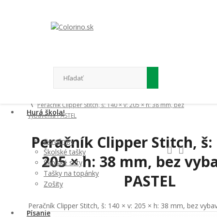
Domov
Hurá škola!
Peračníky
Peračník Clipper Stitch, š: 140 × v: 205 × h: 38 mm, bez
Hurá škola!
vybavenia PASTEL
Peračník Clipper Stitch, š: 
Peračníky
Školské tašky
205 × h: 38 mm, bez vyb
Školské sety
Tašky na topánky
PASTEL
Zošity
Peračník Clipper Stitch, š: 140 × v: 205 × h: 38 mm, bez vyb
Písanie