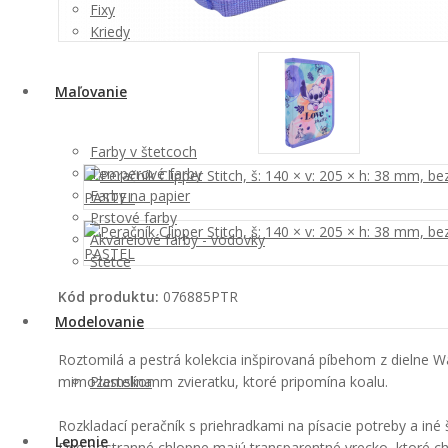
Fixy
Kriedy
Maľovanie
Farby v štetcoch
Temperové farby
Farby na papier
Prstové farby
Akvarelové farby - vodovky
Štetce
Kód produktu:
076885PTR
Modelovanie
Roztomilá a pestrá kolekcia inšpirovaná píbehom z dielne W
mimozemskomm zvieratku, ktoré pripomína koalu.
Plastelína
Rozkladací peračník s priehradkami na písacie potreby a iné 
Lepenie
Dve postranné chlopne majú transparentné vrecko, ktoré c